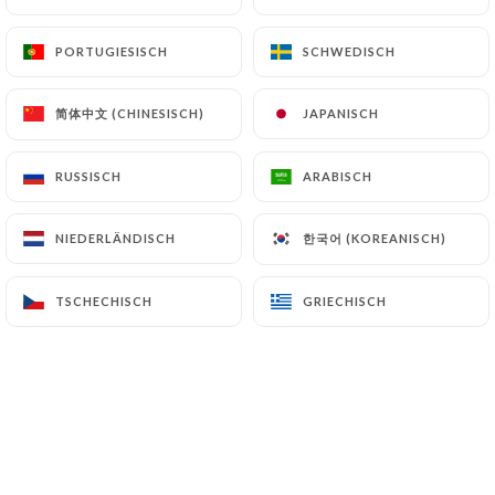
13.00€
PORTUGIESISCH
PORTUGIESISCH
SCHWEDISCH
SCHWEDISCH
简体中文 (CHINESISCH)
简体中文 (CHINESISCH)
JAPANISCH
JAPANISCH
16.00€
RUSSISCH
RUSSISCH
ARABISCH
ARABISCH
16.00€
한국어 (KOREANISCH)
한국어 (KOREANISCH)
NIEDERLÄNDISCH
NIEDERLÄNDISCH
16.00€
TSCHECHISCH
TSCHECHISCH
GRIECHISCH
GRIECHISCH
16.00€
16.00€