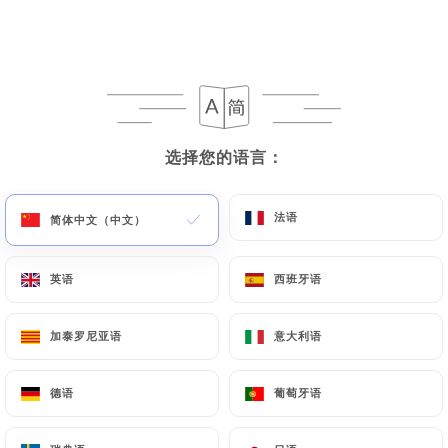
菜单
ZH
选择您的语言：
选择您的语言：
/
主页
评价
评价
法语
法语
简体中文（中文）
简体中文（中文）
英语
英语
西班牙语
西班牙语
加泰罗尼亚语
加泰罗尼亚语
意大利语
意大利语
71 Uniiti 评论
4.7 / 5
德语
德语
葡萄牙语
葡萄牙语
评论已核实，100% 真实。