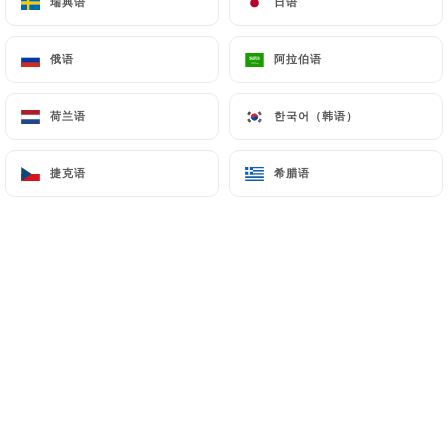
瑞典语
瑞典语
日语
日语
俄语
俄语
阿拉伯语
阿拉伯语
Cihan S. 已评分
C
4/5
荷兰语
荷兰语
한국어（韩语）
한국어（韩语）
Het was top. Vriendelijke bediening, lekker
eten en een relaxte sfeer. Aanrader!
捷克语
捷克语
希腊语
希腊语
19/05/2026
•
09:10
Olivier G. 已评分
O
5/5
Nous nous sommes régalés. Menus
copieux et savoureux. Nous y reviendrons
19/04/2026
•
06:59
Alexandre M. 已评分
A
5/5