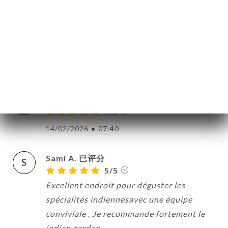
de commandes à l’emporté du coup un va
et vient de gens qui entrent et sortent !
C’était la St Valentin peut être que c’était
accentué ce jour là
15/02/2026
•
06:41
Camille K. 已评分
C
5/5
14/02/2026
•
07:40
Sami A. 已评分
S
5/5
Excellent endroit pour déguster les
spécialités indiennesavec une équipe
conviviale , Je recommande fortement le
indian garden